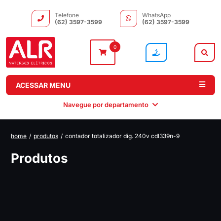
Telefone
WhatsApp
(62) 3597-3599
(62) 3597-3599
0
ACESSAR MENU
Navegue por departamento
home
/
produtos
/
contador totalizador dig. 240v cdl339n-9
Instalação
Comando e
Automação e
Iluminação
Produtos
Distribuição
Drivers