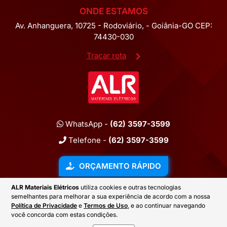
ONDE ESTAMOS
Av. Anhanguera, 10725 - Rodoviário, - Goiânia-GO CEP:
74430-030
Traçar rota
WhatsApp -
(62) 3597-3599
Telefone -
(62) 3597-3599
ORÇAMENTO RÁPIDO
ALR Materiais Elétricos
utiliza cookies e outras tecnologias
semelhantes para melhorar a sua experiência de acordo com a nossa
2026 © ALR MATERIAIS ELÉTRICOS
Política de Privacidade
e
Termos de Uso
, e ao continuar navegando
você concorda com estas condições.