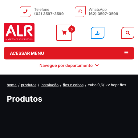
Telefone
WhatsApp
(62) 3597-3599
(62) 3597-3599
0
ACESSAR MENU
Navegue por departamento
home
/
produtos
/
instalação
/
fios e cabos
/
cabo 0,6/1kv hepr flex
Instalação
Comando e
Automação e
Iluminação
Produtos
Distribuição
Drivers