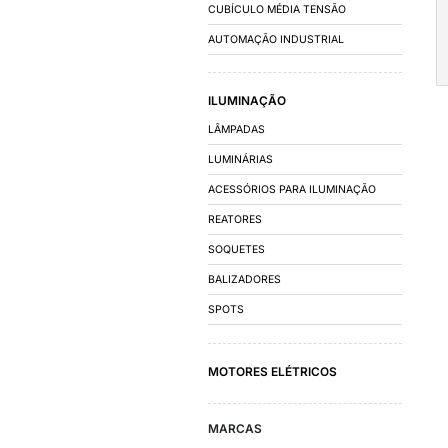
FATOR DE POTÊN
DISJUNTORES
- DISJUNTORES 
MOLDADA
- DISJUNTORES 
- INTERRUPTORE
- ACESSÓRIOS E
CONTATORES E R
AUTOMAÇÃO E D
CHAVES DE PARTID
INVERSORES DE FR