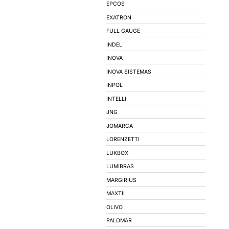
SOQUETES
BALIZADORES
SPOTS
MOTORES ELÉTR
MARCAS
3M
AVANT
BEATEK
BEB ILUMINACAO