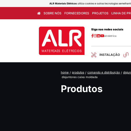
ALR Materiais Elétricos
utiliza cook
SOBRE NÓS
FORNECEDORES
home
/
produtos
/
co
disjuntores caixa mo
Produ