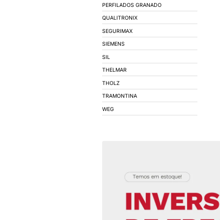
BRUM
CARTHOM'S
CMR - CONDUTORES
COEL
CONIMEL
CONNECTWELL
CORFIO - FIOS E C
DECORLUX
DIGIMEC
DIVERSOS
EBERLE