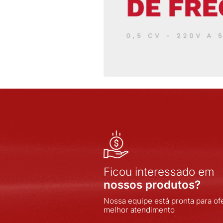
ELECON
EMPALUX
EPCOS
EXATRON
FULL GAUGE
INDEL
INOVA
INOVA SISTEMAS
INPOL
INTELLI
JNG
JOMARCA