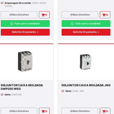
Itens 1-6 de 6
STALAÇÃO
E SPDA
DISJUNTOR 3VT SEM
RIBUIÇÃO
DISPARADOR SIEMENS
Modelos:
36KA 3; 55KA 3V;
S
Amperagem (Corrente):
250A; 630A
1000A;
AS