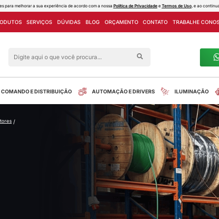
ies e outras tecnologias semelhantes para melhorar a sua experiência de acord
PROJETOS
LINHA DE PRODUTOS
SERVIÇOS
DÚVIDAS
Siga nas redes sociais
alreletrica
INSTALAÇÃO
COMANDO E DISTRIBUIÇÃO
mando e distribuição
/
disjuntores
/
ldada
tos