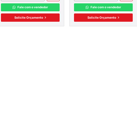
CIA
Mais Detalhes
Fale com o vendedor
CAIXA
Solicite Orçamento
DIN
S DR
M GERAL
ELÉS
RIVERS
A
DISJUNTOR CAIXA MOLDADA
EQUÊNCIA
DWP250 WEG