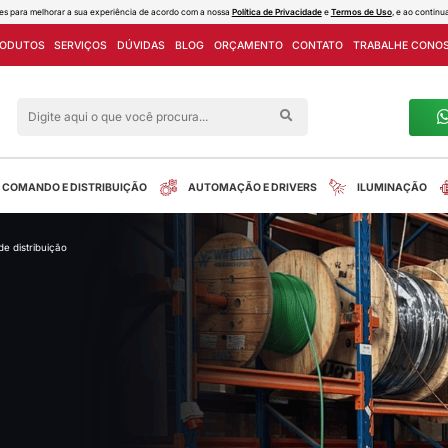
ies e outras tecnologias semelhantes para melhorar a sua experiência de acord
PROJETOS
LINHA DE PRODUTOS
SERVIÇOS
DÚVIDAS
Siga nas redes sociais
alreletrica
INSTALAÇÃO
COMANDO E DISTRIBUIÇÃO
tomação e drivers
/
quadro de distribuição
tos