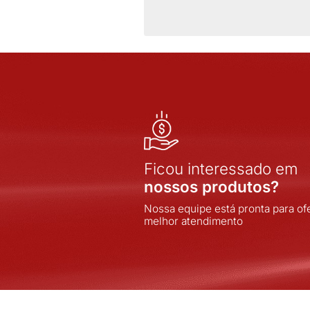
FULL GAUGE
INDEL
INOVA
INOVA SISTEMAS
INPOL
INTELLI
JNG
JOMARCA
LORENZETTI
LUKBOX
LUMIBRAS
MARGIRIUS