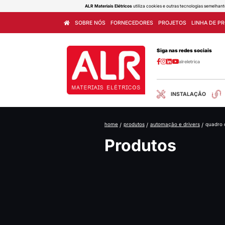
ALR Materiais Elétricos
utiliza cook
SOBRE NÓS
FORNECEDORES
home
/
produtos
/
au
Produ