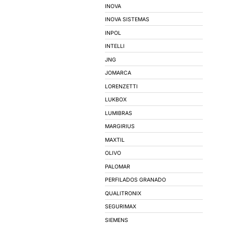
MOTORES ELÉTR
MARCAS
3M
AVANT
BEATEK
BEB ILUMINACAO
BRUM
CARTHOM'S
CMR - CONDUTORES