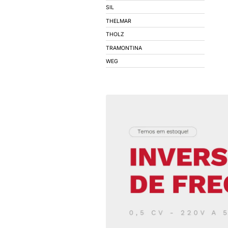
COEL
CONIMEL
CONNECTWELL
CORFIO - FIOS E C
DECORLUX
DIGIMEC
DIVERSOS
EBERLE
ELECON
EMPALUX
EPCOS
EXATRON