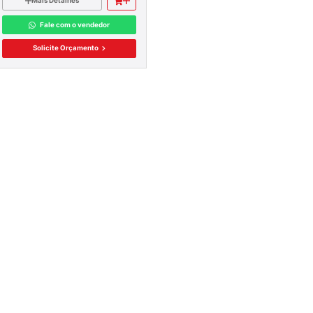
Itens 1-1 de 1
STALAÇÃO
E SPDA
SERVIÇO DE QUADRO DE
RIBUIÇÃO
DISTRIBUIÇÃO
S
Mais Detalhes
AS
Fale com o vendedor