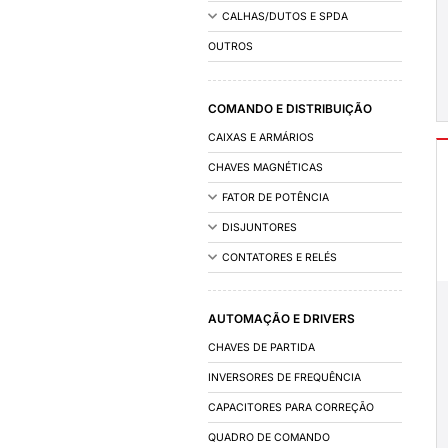
INSTALAÇÃO
ACESSÓRIOS DE IN
FIOS E CABOS
- CABO 0,6/1KV 
- CABO DE COBR
- CABO FLEXÍVEL
- CABO MULTIPL
- CABO PP
- CABO SOLDA
- CABO REDE TE
CALHAS/DUTOS 