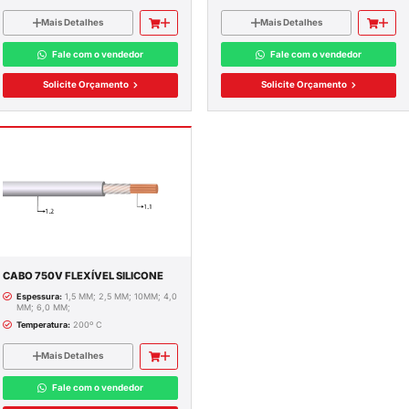
Itens 1-4 de 4
STALAÇÃO
HEPR FLEX
E NU
 750V
EXADO
CABO 750V FLEXÍVEL CONDEX
Cores:
Amarelo, Cinza, Preto, Vermel
LEFÔNICO
Azul, Brasileirinho, Laranja
E SPDA
Mais Detalhes