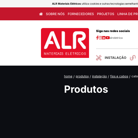
ALR Materiais Elétricos
utiliza cook
SOBRE NÓS
FORNECEDORES
home
/
produtos
/
ins
Produ