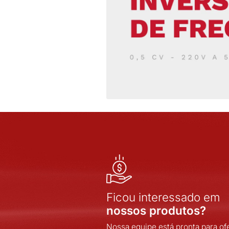
EBERLE
ELECON
EMPALUX
EPCOS
EXATRON
FULL GAUGE
INDEL
INOVA
INOVA SISTEMAS
INPOL
INTELLI
JNG