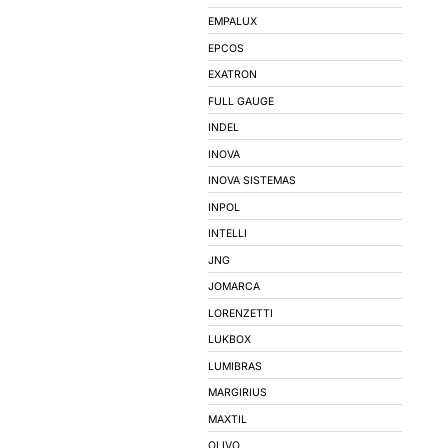
ACESSÓRIOS PARA 
REATORES
SOQUETES
BALIZADORES
SPOTS
MOTORES ELÉTR
MARCAS
3M
AVANT