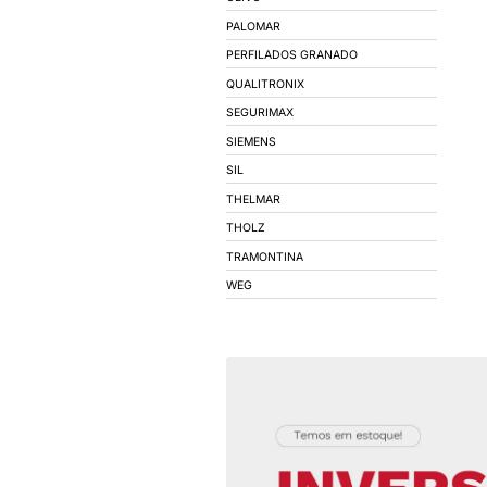
BEATEK
BEB ILUMINACAO
BRUM
CARTHOM'S
CMR - CONDUTORES
COEL
CONIMEL
CONNECTWELL
CORFIO - FIOS E C
DECORLUX
DIGIMEC
DIVERSOS