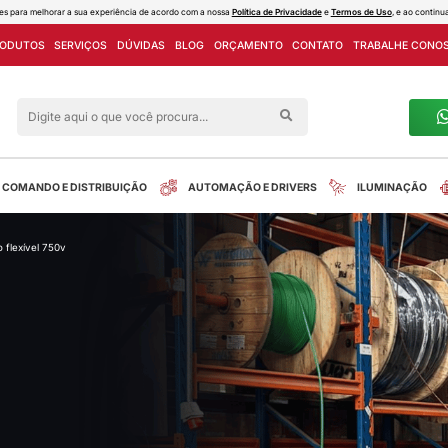
ies e outras tecnologias semelhantes para melhorar a sua experiência de acord
PROJETOS
LINHA DE PRODUTOS
SERVIÇOS
DÚVIDAS
Siga nas redes sociais
alreletrica
INSTALAÇÃO
COMANDO E DISTRIBUIÇÃO
talação
/
fios e cabos
/
cabo flexível 750v
tos