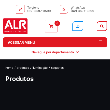
Telefone
WhatsApp
(62) 3597-3599
(62) 3597-3599
0
ACESSAR MENU
Navegue por departamento
home
/
produtos
/
iluminação
/
soquetes
Instalação
Comando e
Automação e
Iluminação
Produtos
Distribuição
Drivers