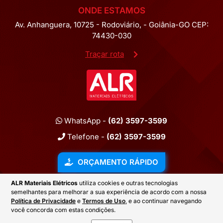
ONDE ESTAMOS
Av. Anhanguera, 10725 - Rodoviário, - Goiânia-GO CEP:
74430-030
Traçar rota
WhatsApp -
(62) 3597-3599
Telefone -
(62) 3597-3599
ORÇAMENTO RÁPIDO
ALR Materiais Elétricos
utiliza cookies e outras tecnologias
semelhantes para melhorar a sua experiência de acordo com a nossa
2026 © ALR MATERIAIS ELÉTRICOS
Política de Privacidade
e
Termos de Uso
, e ao continuar navegando
você concorda com estas condições.