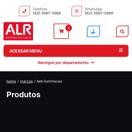
Telefone
WhatsApp
(62) 3597-3599
(62) 3597-3599
0
ACESSAR MENU
Navegue por departamento
home
/
marcas
/
beb iluminacao
Instalação
Comando e
Automação e
Iluminação
Produtos
Distribuição
Drivers