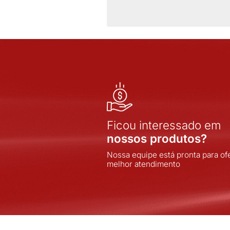
FULL GAUGE
INDEL
INOVA
INOVA SISTEMAS
INPOL
INTELLI
JNG
JOMARCA
LORENZETTI
LUKBOX
LUMIBRAS
MARGIRIUS