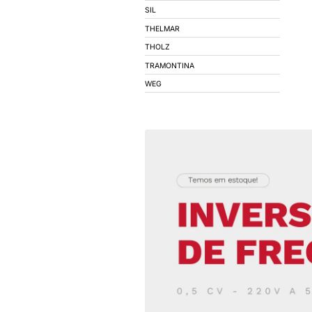
COEL
CONIMEL
CONNECTWELL
CORFIO - FIOS E C
DECORLUX
DIGIMEC
DIVERSOS
EBERLE
ELECON
EMPALUX
EPCOS
EXATRON