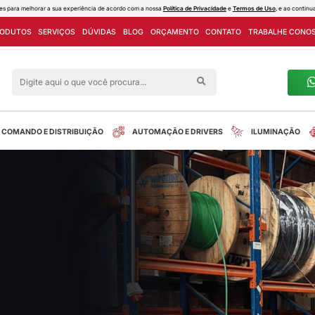
ies e outras tecnologias semelhantes para melhorar a sua experiência de acord
PROJETOS
LINHA DE PRODUTOS
SERVIÇOS
DÚVIDAS
Siga nas redes sociais
alreletrica
INSTALAÇÃO
COMANDO E DISTRIBUIÇÃO
imel
tos