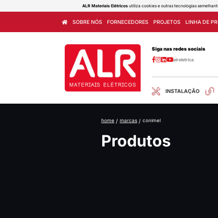
ALR Materiais Elétricos
utiliza cook
SOBRE NÓS
FORNECEDORES
home
/
marcas
/
con
Produ