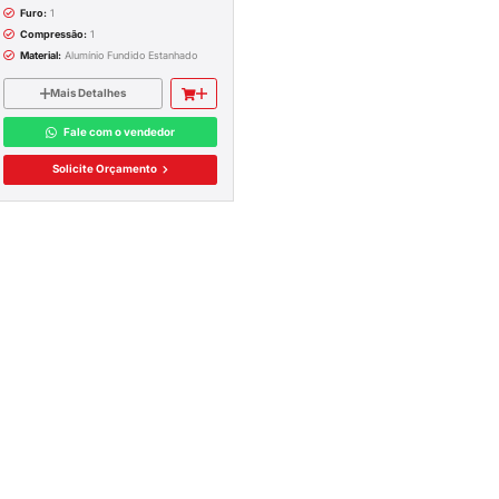
Itens 1-1 de 1
STALAÇÃO
E SPDA
TERMINAL DE COMPRESSÃO 18
RIBUIÇÃO
MM
Aplicação:
185 mm
S
Furo:
1
AS
Compressão:
1