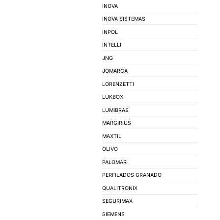
MOTORES ELÉTR
MARCAS
3M
AVANT
BEATEK
BEB ILUMINACAO
BRUM
CARTHOM'S
CMR - CONDUTORES