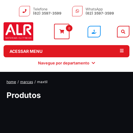
Telefone
WhatsApp
(62) 3597-3599
(62) 3597-3599
0
ACESSAR MENU
Navegue por departamento
home
/
marcas
/
maxtil
Instalação
Comando e
Automação e
Iluminação
Produtos
Distribuição
Drivers