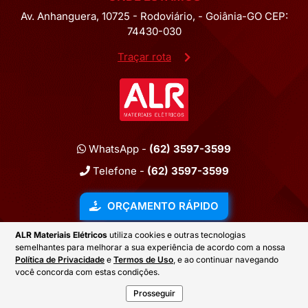
Av. Anhanguera, 10725 - Rodoviário, - Goiânia-GO CEP:
74430-030
Traçar rota
WhatsApp -
(62) 3597-3599
Telefone -
(62) 3597-3599
ORÇAMENTO RÁPIDO
ALR Materiais Elétricos
utiliza cookies e outras tecnologias
semelhantes para melhorar a sua experiência de acordo com a nossa
2026 © ALR MATERIAIS ELÉTRICOS
Política de Privacidade
e
Termos de Uso
, e ao continuar navegando
você concorda com estas condições.
Prosseguir