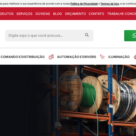
ies e outras tecnologias semelhantes para melhorar a sua experiência de acord
PROJETOS
LINHA DE PRODUTOS
SERVIÇOS
DÚVIDAS
Siga nas redes sociais
alreletrica
INSTALAÇÃO
COMANDO E DISTRIBUIÇÃO
mens
tos