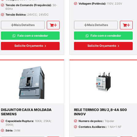
Itens 1-7 de 7
STALAÇÃO
E SPDA
CONTATOR 3RT10 SIEMENS
RIBUIÇÃO
Série:
3RT10
S
Voltagem:
220V- 240V
Tensão de Comando (Frequência):
5
AS
60Hz