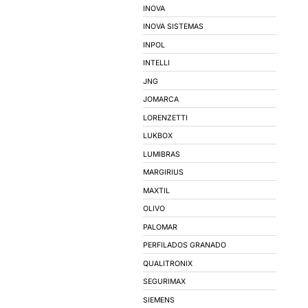
MOTORES ELÉTR
MARCAS
3M
AVANT
BEATEK
BEB ILUMINACAO
BRUM
CARTHOM'S
CMR - CONDUTORES