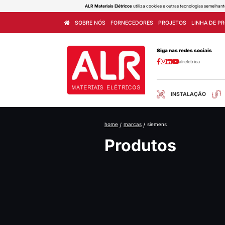
ALR Materiais Elétricos
utiliza cook
SOBRE NÓS
FORNECEDORES
home
/
marcas
/
sie
Produ