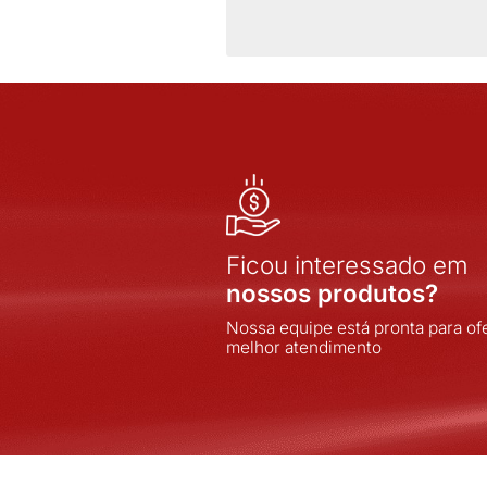
FULL GAUGE
INDEL
INOVA
INOVA SISTEMAS
INPOL
INTELLI
JNG
JOMARCA
LORENZETTI
LUKBOX
LUMIBRAS
MARGIRIUS