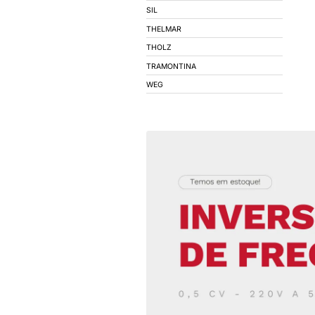
COEL
CONIMEL
CONNECTWELL
CORFIO - FIOS E C
DECORLUX
DIGIMEC
DIVERSOS
EBERLE
ELECON
EMPALUX
EPCOS
EXATRON