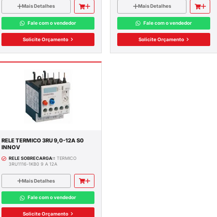
Tensão Bobina:
24VCC; 24VDC
CIA
Mais Detalhes
ELÉS
Fale com o vendedor
Solicite Orçamento
RIVERS
A
EQUÊNCIA
A CORREÇÃO
NDO
BUIÇÃO
ENSÃO